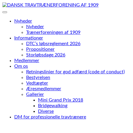
Skip
to
content
Nyheder
Nyheder
Trænerforeningen af 1909
Informationer
DTC’s løbsreglement 2026
Propositioner
Storløbsdage 2026
Medlemmer
Om os
Retningslinier for god adfærd (code of conduct)
Bestyrelsen
Vedtægter
Æresmedlemmer
Gallerier
Mini Grand Prix 2018
Bridgewalking
Diverse
DM for professionelle travtrænere