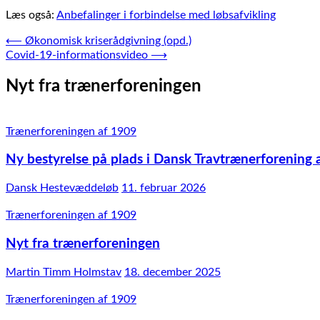
Læs også:
Anbefalinger i forbindelse med løbsafvikling
Indlægsnavigation
⟵
Økonomisk kriserådgivning (opd.)
Covid-19-informationsvideo
⟶
Nyt fra trænerforeningen
Trænerforeningen af 1909
Ny bestyrelse på plads i Dansk Travtrænerforening 
Dansk Hestevæddeløb
11. februar 2026
Trænerforeningen af 1909
Nyt fra trænerforeningen
Martin Timm Holmstav
18. december 2025
Trænerforeningen af 1909