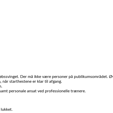
øbssvinget. Der må ikke være personer på publikumsområdet. Øvri
når starthestene er klar til afgang.
n.
samt personale ansat ved professionelle trænere.
 lukket.