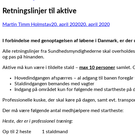
Retningslinjer til aktive
Martin Timm Holmstav
20. april 2020
20. april 2020
I forbindelse med genoptagelsen af løbene i Danmark, er der u
Alle retningslinjer fra Sundhedsmyndighederne skal overholdes
og pas på hinanden.
Aktive må kun være i tildelte stald –
max 10 personer
samlet. O
Hovedindgangen afspærres – al adgang til banen foregår v
Staldindgangen bemandes med vagter
Indgang på området kun for følgende med startheste på 
Professionelle kuske, der skal køre på dagen, samt evt. transp
Der må være følgende antal medhjælpere med startheste:
Heste, der er i professionel træning:
Op til 2 heste 1 staldmand