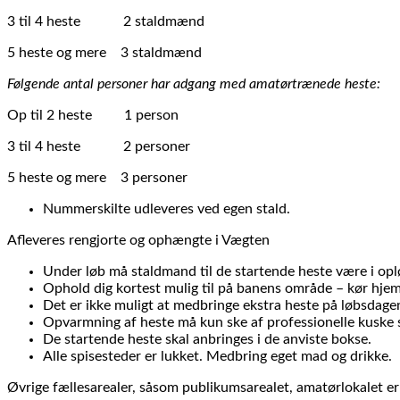
3 til 4 heste 2 staldmænd
5 heste og mere 3 staldmænd
Følgende antal personer har adgang med amatørtrænede heste:
Op til 2 heste 1 person
3 til 4 heste 2 personer
5 heste og mere 3 personer
Nummerskilte udleveres ved egen stald.
Afleveres rengjorte og ophængte i Vægten
Under løb må staldmand til de startende heste være i opl
Ophold dig kortest mulig til på banens område – kør hjem, 
Det er ikke muligt at medbringe ekstra heste på løbsdage
Opvarmning af heste må kun ske af professionelle kuske 
De startende heste skal anbringes i de anviste bokse.
Alle spisesteder er lukket. Medbring eget mad og drikke.
Øvrige fællesarealer, såsom publikumsarealet, amatørlokalet er