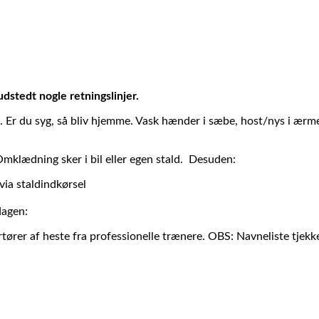
dstedt nogle retningslinjer.
. Er du syg, så bliv hjemme. Vask hænder i sæbe, host/nys i ærm
mklædning sker i bil eller egen stald. Desuden:
ia staldindkørsel
dagen:
ortører af heste fra professionelle trænere. OBS: Navneliste tje