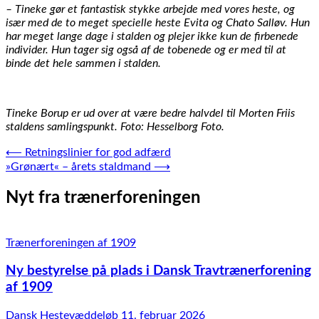
– Tineke gør et fantastisk stykke arbejde med vores heste, og
især med de to meget specielle heste Evita og Chato Salløv. Hun
har meget lange dage i stalden og plejer ikke kun de firbenede
individer. Hun tager sig også af de tobenede og er med til at
binde det hele sammen i stalden.
Tineke Borup er ud over at være bedre halvdel til Morten Friis
staldens samlingspunkt. Foto: Hesselborg Foto.
Indlægsnavigation
⟵
Retningslinier for god adfærd
»Grønært« – årets staldmand
⟶
Nyt fra trænerforeningen
Trænerforeningen af 1909
Ny bestyrelse på plads i Dansk Travtrænerforening
af 1909
Dansk Hestevæddeløb
11. februar 2026