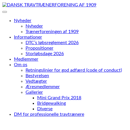
Skip
to
content
Nyheder
Nyheder
Trænerforeningen af 1909
Informationer
DTC’s løbsreglement 2026
Propositioner
Storløbsdage 2026
Medlemmer
Om os
Retningslinier for god adfærd (code of conduct)
Bestyrelsen
Vedtægter
Æresmedlemmer
Gallerier
Mini Grand Prix 2018
Bridgewalking
Diverse
DM for professionelle travtrænere