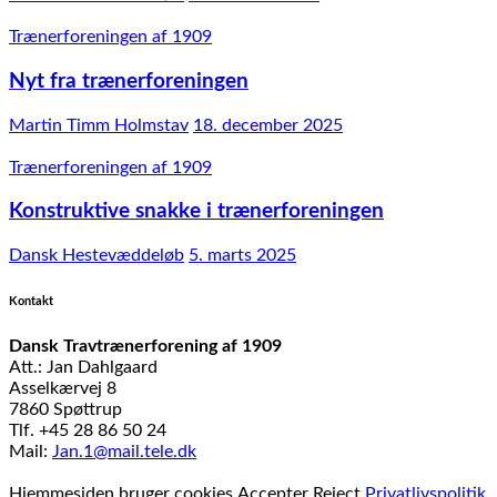
Trænerforeningen af 1909
Nyt fra trænerforeningen
Martin Timm Holmstav
18. december 2025
Trænerforeningen af 1909
Konstruktive snakke i trænerforeningen
Dansk Hestevæddeløb
5. marts 2025
Kontakt
Dansk Travtrænerforening af 1909
Att.: Jan Dahlgaard
Asselkærvej 8
7860 Spøttrup
Tlf. +45 28 86 50 24
Mail:
Jan.1@mail.tele.dk
Udviklet af
MTH Design
Hjemmesiden bruger cookies
Accepter
Reject
Privatlivspolitik