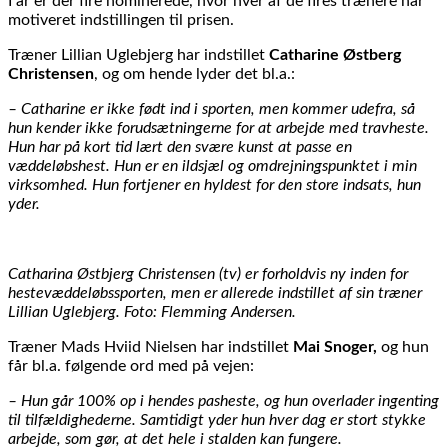
I år er der fire nominerede, hvor hver af de fires trænere har
motiveret indstillingen til prisen.
Træner Lillian Uglebjerg har indstillet
Catharine Østberg
Christensen
, og om hende lyder det bl.a.:
– Catharine er ikke født ind i sporten, men kommer udefra, så
hun kender ikke forudsætningerne for at arbejde med travheste.
Hun har på kort tid lært den svære kunst at passe en
væddeløbshest. Hun er en ildsjæl og omdrejningspunktet i min
virksomhed. Hun fortjener en hyldest for den store indsats, hun
yder.
Catharina Østbjerg Christensen (tv) er forholdvis ny inden for
hestevæddeløbssporten, men er allerede indstillet af sin træner
Lillian Uglebjerg. Foto: Flemming Andersen.
Træner Mads Hviid Nielsen har indstillet
Mai Snoger,
og hun
får bl.a. følgende ord med på vejen:
– Hun går 100% op i hendes pasheste, og hun overlader ingenting
til tilfældighederne. Samtidigt yder hun hver dag er stort stykke
arbejde, som gør, at det hele i stalden kan fungere.