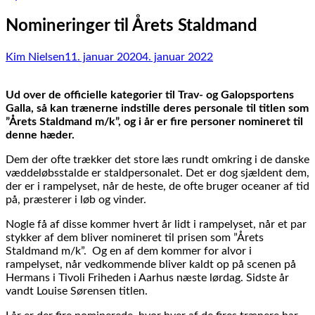
Nomineringer til Årets Staldmand
Kim Nielsen
11. januar 2020
4. januar 2022
Ud over de officielle kategorier til Trav- og Galopsportens
Galla, så kan trænerne indstille deres personale til titlen som
”Årets Staldmand m/k”, og i år er fire personer nomineret til
denne hæder.
Dem der ofte trækker det store læs rundt omkring i de danske
væddeløbsstalde er staldpersonalet. Det er dog sjældent dem,
der er i rampelyset, når de heste, de ofte bruger oceaner af tid
på, præsterer i løb og vinder.
Nogle få af disse kommer hvert år lidt i rampelyset, når et par
stykker af dem bliver nomineret til prisen som ”Årets
Staldmand m/k”. Og en af dem kommer for alvor i
rampelyset, når vedkommende bliver kaldt op på scenen på
Hermans i Tivoli Friheden i Aarhus næste lørdag. Sidste år
vandt Louise Sørensen titlen.