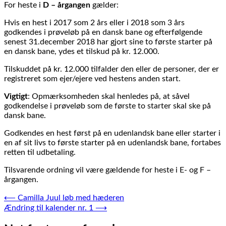
For heste i
D – årgangen
gælder:
Hvis en hest i 2017 som 2 års eller i 2018 som 3 års
godkendes i prøveløb på en dansk bane og efterfølgende
senest 31.december 2018 har gjort sine to første starter på
en dansk bane, ydes et tilskud på kr. 12.000.
Tilskuddet på kr. 12.000 tilfalder den eller de personer, der er
registreret som ejer/ejere ved hestens anden start.
Vigtigt
: Opmærksomheden skal henledes på, at såvel
godkendelse i prøveløb som de første to starter skal ske på
dansk bane.
Godkendes en hest først på en udenlandsk bane eller starter i
en af sit livs to første starter på en udenlandsk bane, fortabes
retten til udbetaling.
Tilsvarende ordning vil være gældende for heste i E- og F –
årgangen.
Indlægsnavigation
⟵
Camilla Juul løb med hæderen
Ændring til kalender nr. 1
⟶