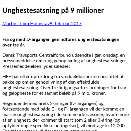
Unghestesatsning på 9 millioner
Martin Timm Holmstav
9. februar 2017
Fra og med D-årgangen genindføres unghestesatsningen
over tre år.
Dansk Travsports Centralforbund udsendte i går, onsdag, en
pressemeddelse omkring genoplivning af unghestesatsninger.
Pressemeddelelsen lyder således:
HFF har efter opfordring fra væddeløbssporten besluttet at
bakke op om en genoplivning af den effektfulde
unghestesatsning. Over tre år igangsættes ordninger for trav-
og galopheste for et samlet beløb på 9 mio. kroner.
Begyndende med årets 2-åringer (D- årgangen) og
fortsættende med både E– og F- årgangen vil der komme en
massiv unghestesatsning i de kommende sæsoner, hvor ejerne
af en unghest, der kommer til start som 2 eller 3-åring (og
opfylder nogle specifikke betingelser), vil modtage kr.12.000.