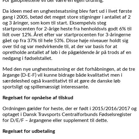
For galophestene vil der være en egen ordning.
Da ideen med en unghestesatsning blev ført ud i livet første
gang i 2005, betød det meget store stigninger i antallet af 2
og 3 åringer, som kom til start. Eksempelvis steg
startprocenten for 2-årige heste fra henholdsvis godt 6% til
lidt over 12%. Året efter var startprocenten for 3-åringerne
gået op fra 37% til hele 53%. Disse høje niveauer holdt sig
over tid og var medvirkende til, at der var basis for at
opretholde antallet af løb i de pågældende år på trods af en
nedgang i fødselstallet.
Med den nye unghestesatsning er det forhåbningen, at de tre
årgange (D-E-F) vil kunne bidrage både kvalitativt men i
særdeleshed også kvantitativt til at gøre de danske løb
sportsligt og spillemæssigt interessante.
Regelsæt for opnåelse af tilskud
Ordningen gælder for heste, der er født i 2015/2016/2017 og
optaget i Dansk Travsports Centralforbunds Fødselsregister
for D/E/F – årgangene eller supplement til dette.
Regelsæt for udbetaling