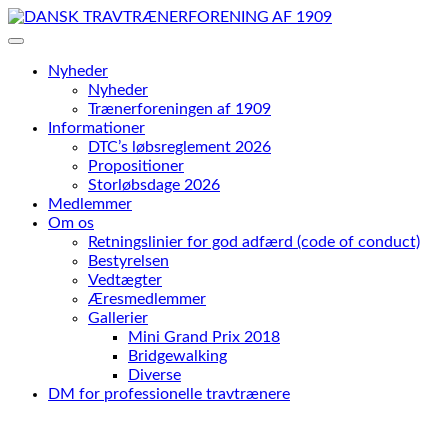
Skip
to
content
Nyheder
Nyheder
Trænerforeningen af 1909
Informationer
DTC’s løbsreglement 2026
Propositioner
Storløbsdage 2026
Medlemmer
Om os
Retningslinier for god adfærd (code of conduct)
Bestyrelsen
Vedtægter
Æresmedlemmer
Gallerier
Mini Grand Prix 2018
Bridgewalking
Diverse
DM for professionelle travtrænere