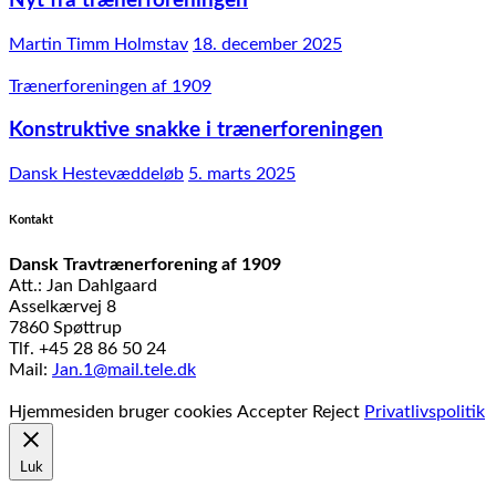
Nyt fra trænerforeningen
Martin Timm Holmstav
18. december 2025
Trænerforeningen af 1909
Konstruktive snakke i trænerforeningen
Dansk Hestevæddeløb
5. marts 2025
Kontakt
Dansk Travtrænerforening af 1909
Att.: Jan Dahlgaard
Asselkærvej 8
7860 Spøttrup
Tlf. +45 28 86 50 24
Mail:
Jan.1@mail.tele.dk
Udviklet af
MTH Design
Hjemmesiden bruger cookies
Accepter
Reject
Privatlivspolitik
Luk