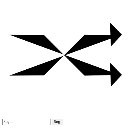
Søg
efter: