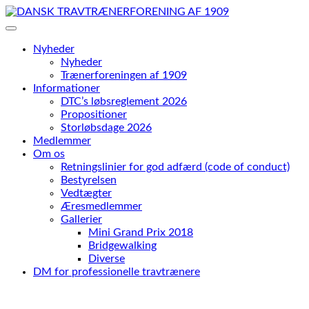
Skip
to
content
Nyheder
Nyheder
Trænerforeningen af 1909
Informationer
DTC’s løbsreglement 2026
Propositioner
Storløbsdage 2026
Medlemmer
Om os
Retningslinier for god adfærd (code of conduct)
Bestyrelsen
Vedtægter
Æresmedlemmer
Gallerier
Mini Grand Prix 2018
Bridgewalking
Diverse
DM for professionelle travtrænere