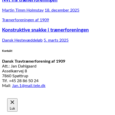
Nyt fra trænerforeningen
Martin Timm Holmstav
18. december 2025
Trænerforeningen af 1909
Konstruktive snakke i trænerforeningen
Dansk Hestevæddeløb
5. marts 2025
Kontakt
Dansk Travtrænerforening af 1909
Att.: Jan Dahlgaard
Asselkærvej 8
7860 Spøttrup
Tlf. +45 28 86 50 24
Mail:
Jan.1@mail.tele.dk
Udviklet af
MTH Design
Luk