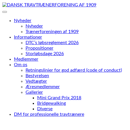
Skip
to
content
Nyheder
Nyheder
Trænerforeningen af 1909
Informationer
DTC’s løbsreglement 2026
Propositioner
Storløbsdage 2026
Medlemmer
Om os
Retningslinier for god adfærd (code of conduct)
Bestyrelsen
Vedtægter
Æresmedlemmer
Gallerier
Mini Grand Prix 2018
Bridgewalking
Diverse
DM for professionelle travtrænere