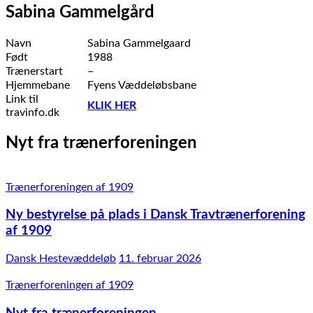
Sabina Gammelgård
Navn
Sabina Gammelgaard
Født
1988
Trænerstart
–
Hjemmebane
Fyens Væddeløbsbane
Link til
KLIK HER
travinfo.dk
Nyt fra trænerforeningen
Trænerforeningen af 1909
Ny bestyrelse på plads i Dansk Travtrænerforening
af 1909
Dansk Hestevæddeløb
11. februar 2026
Trænerforeningen af 1909