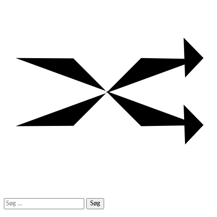
Søg
efter: