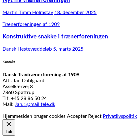
Nyt fra trænerforeningen
Martin Timm Holmstav
18. december 2025
Trænerforeningen af 1909
Konstruktive snakke i trænerforeningen
Dansk Hestevæddeløb
5. marts 2025
Kontakt
Dansk Travtrænerforening af 1909
Att.: Jan Dahlgaard
Asselkærvej 8
7860 Spøttrup
Tlf. +45 28 86 50 24
Mail:
Jan.1@mail.tele.dk
Udviklet af
MTH Design
Hjemmesiden bruger cookies
Accepter
Reject
Privatlivspolitik
Luk