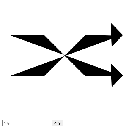
Søg
efter: