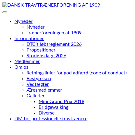
Skip
to
content
Nyheder
Nyheder
Trænerforeningen af 1909
Informationer
DTC’s løbsreglement 2026
Propositioner
Storløbsdage 2026
Medlemmer
Om os
Retningslinier for god adfærd (code of conduct)
Bestyrelsen
Vedtægter
Æresmedlemmer
Gallerier
Mini Grand Prix 2018
Bridgewalking
Diverse
DM for professionelle travtrænere