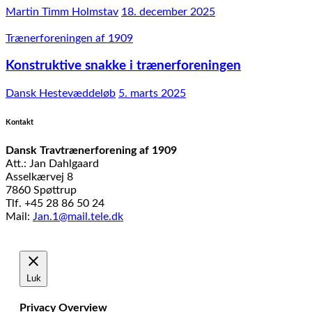
Martin Timm Holmstav
18. december 2025
Trænerforeningen af 1909
Konstruktive snakke i trænerforeningen
Dansk Hestevæddeløb
5. marts 2025
Kontakt
Dansk Travtrænerforening af 1909
Att.: Jan Dahlgaard
Asselkærvej 8
7860 Spøttrup
Tlf. +45 28 86 50 24
Mail:
Jan.1@mail.tele.dk
Udviklet af
MTH Design
Luk
Privacy Overview