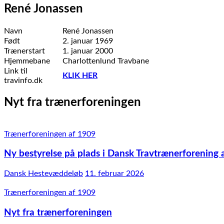
René Jonassen
Navn
René Jonassen
Født
2. januar 1969
Trænerstart
1. januar 2000
Hjemmebane
Charlottenlund Travbane
Link til
KLIK HER
travinfo.dk
Nyt fra trænerforeningen
Trænerforeningen af 1909
Ny bestyrelse på plads i Dansk Travtrænerforening 
Dansk Hestevæddeløb
11. februar 2026
Trænerforeningen af 1909
Nyt fra trænerforeningen