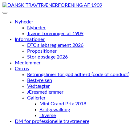
Skip
to
content
Nyheder
Nyheder
Trænerforeningen af 1909
Informationer
DTC’s løbsreglement 2026
Propositioner
Storløbsdage 2026
Medlemmer
Om os
Retningslinier for god adfærd (code of conduct)
Bestyrelsen
Vedtægter
Æresmedlemmer
Gallerier
Mini Grand Prix 2018
Bridgewalking
Diverse
DM for professionelle travtrænere