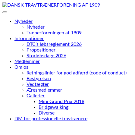
Skip
to
content
Nyheder
Nyheder
Trænerforeningen af 1909
Informationer
DTC’s løbsreglement 2026
Propositioner
Storløbsdage 2026
Medlemmer
Om os
Retningslinier for god adfærd (code of conduct)
Bestyrelsen
Vedtægter
Æresmedlemmer
Gallerier
Mini Grand Prix 2018
Bridgewalking
Diverse
DM for professionelle travtrænere