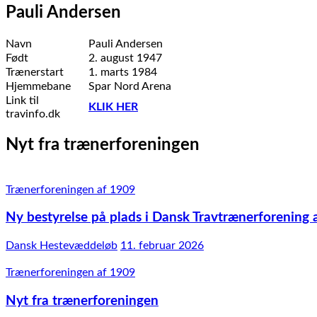
Pauli Andersen
Navn
Pauli Andersen
Født
2. august 1947
Trænerstart
1. marts 1984
Hjemmebane
Spar Nord Arena
Link til
KLIK HER
travinfo.dk
Nyt fra trænerforeningen
Trænerforeningen af 1909
Ny bestyrelse på plads i Dansk Travtrænerforening 
Dansk Hestevæddeløb
11. februar 2026
Trænerforeningen af 1909
Nyt fra trænerforeningen