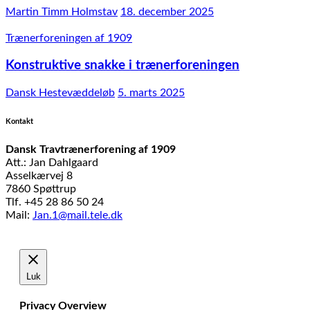
Martin Timm Holmstav
18. december 2025
Trænerforeningen af 1909
Konstruktive snakke i trænerforeningen
Dansk Hestevæddeløb
5. marts 2025
Kontakt
Dansk Travtrænerforening af 1909
Att.: Jan Dahlgaard
Asselkærvej 8
7860 Spøttrup
Tlf. +45 28 86 50 24
Mail:
Jan.1@mail.tele.dk
Udviklet af
MTH Design
Luk
Privacy Overview