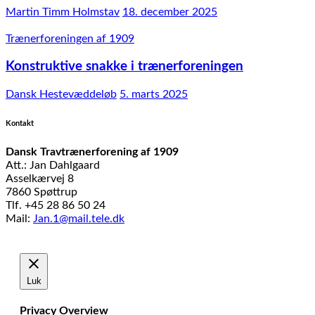
Martin Timm Holmstav
18. december 2025
Trænerforeningen af 1909
Konstruktive snakke i trænerforeningen
Dansk Hestevæddeløb
5. marts 2025
Kontakt
Dansk Travtrænerforening af 1909
Att.: Jan Dahlgaard
Asselkærvej 8
7860 Spøttrup
Tlf. +45 28 86 50 24
Mail:
Jan.1@mail.tele.dk
Udviklet af
MTH Design
Luk
Privacy Overview