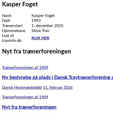
Kasper Foget
Navn
Kasper Foget
Født
1993
Trænerstart
1. december 2025
Hjemmebane
Skive Trav
Link til
KLIK HER
travinfo.dk
Nyt fra trænerforeningen
Trænerforeningen af 1909
Ny bestyrelse på plads i Dansk Travtrænerforening 
Dansk Hestevæddeløb
11. februar 2026
Trænerforeningen af 1909
Nyt fra trænerforeningen