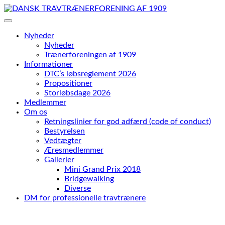
Skip
to
content
Nyheder
Nyheder
Trænerforeningen af 1909
Informationer
DTC’s løbsreglement 2026
Propositioner
Storløbsdage 2026
Medlemmer
Om os
Retningslinier for god adfærd (code of conduct)
Bestyrelsen
Vedtægter
Æresmedlemmer
Gallerier
Mini Grand Prix 2018
Bridgewalking
Diverse
DM for professionelle travtrænere