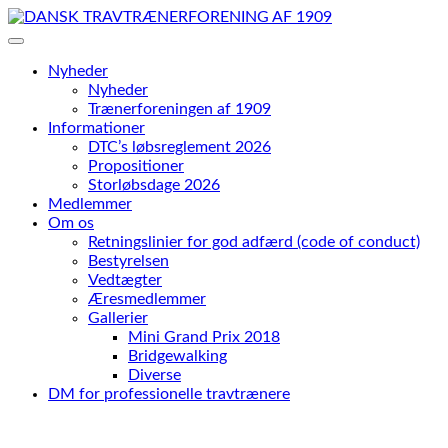
Skip
to
content
Nyheder
Nyheder
Trænerforeningen af 1909
Informationer
DTC’s løbsreglement 2026
Propositioner
Storløbsdage 2026
Medlemmer
Om os
Retningslinier for god adfærd (code of conduct)
Bestyrelsen
Vedtægter
Æresmedlemmer
Gallerier
Mini Grand Prix 2018
Bridgewalking
Diverse
DM for professionelle travtrænere