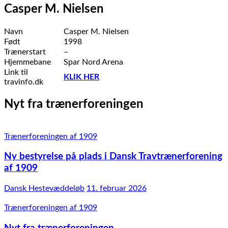
Casper M. Nielsen
Navn
Casper M. Nielsen
Født
1998
Trænerstart
–
Hjemmebane
Spar Nord Arena
Link til
KLIK HER
travinfo.dk
Nyt fra trænerforeningen
Trænerforeningen af 1909
Ny bestyrelse på plads i Dansk Travtrænerforening
af 1909
Dansk Hestevæddeløb
11. februar 2026
Trænerforeningen af 1909