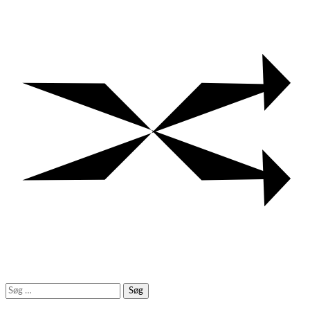
Søg
efter: