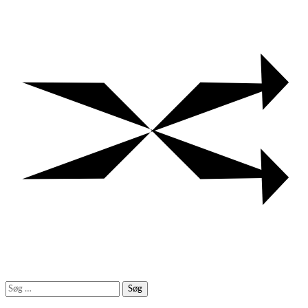
Søg
efter: