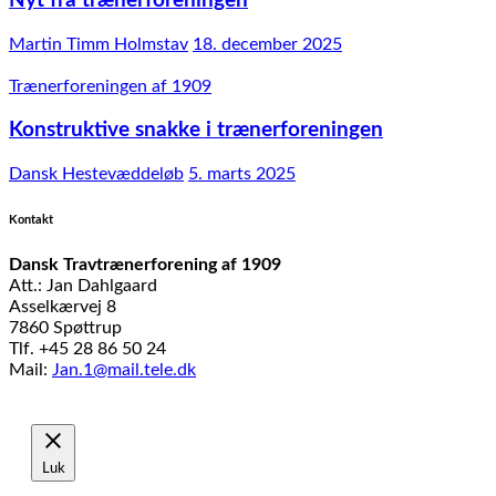
Nyt fra trænerforeningen
Martin Timm Holmstav
18. december 2025
Trænerforeningen af 1909
Konstruktive snakke i trænerforeningen
Dansk Hestevæddeløb
5. marts 2025
Kontakt
Dansk Travtrænerforening af 1909
Att.: Jan Dahlgaard
Asselkærvej 8
7860 Spøttrup
Tlf. +45 28 86 50 24
Mail:
Jan.1@mail.tele.dk
Udviklet af
MTH Design
Luk