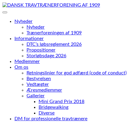
Skip
to
content
Nyheder
Nyheder
Trænerforeningen af 1909
Informationer
DTC’s løbsreglement 2026
Propositioner
Storløbsdage 2026
Medlemmer
Om os
Retningslinier for god adfærd (code of conduct)
Bestyrelsen
Vedtægter
Æresmedlemmer
Gallerier
Mini Grand Prix 2018
Bridgewalking
Diverse
DM for professionelle travtrænere