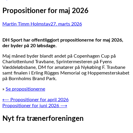
Propositioner for maj 2026
Martin Timm Holmstav
27. marts 2026
DH Sport har offentliggjort propositionerne for maj 2026,
der byder på 20 løbsdage.
Maj måned byder blandt andet på Copenhagen Cup på
Charlottenlund Travbane, Sprintermesteren på Fyens
Væddeløbsbane, DM for amatører på Nykøbing F. Travbane
samt finalen i Erling Rügges Memorial og Hoppemesterskabet
på Bornholms Brand Park.
»
Se propositionerne
Indlægsnavigation
⟵
Propositioner for april 2026
Propositioner for juni 2026
⟶
Nyt fra trænerforeningen