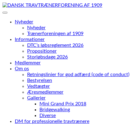
Skip
to
content
Nyheder
Nyheder
Trænerforeningen af 1909
Informationer
DTC’s løbsreglement 2026
Propositioner
Storløbsdage 2026
Medlemmer
Om os
Retningslinier for god adfærd (code of conduct)
Bestyrelsen
Vedtægter
Æresmedlemmer
Gallerier
Mini Grand Prix 2018
Bridgewalking
Diverse
DM for professionelle travtrænere