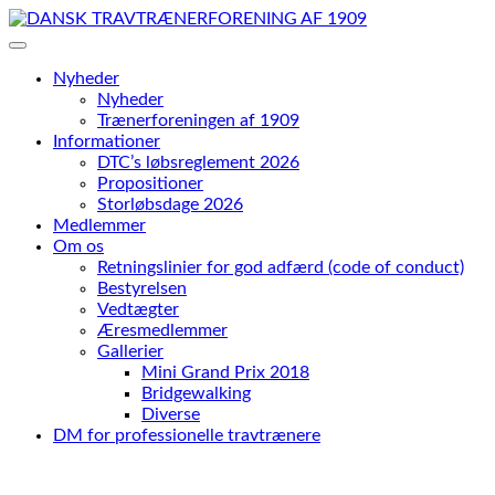
Skip
to
content
Nyheder
Nyheder
Trænerforeningen af 1909
Informationer
DTC’s løbsreglement 2026
Propositioner
Storløbsdage 2026
Medlemmer
Om os
Retningslinier for god adfærd (code of conduct)
Bestyrelsen
Vedtægter
Æresmedlemmer
Gallerier
Mini Grand Prix 2018
Bridgewalking
Diverse
DM for professionelle travtrænere