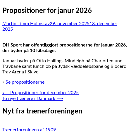
Propositioner for janur 2026
Martin Timm Holmstav
29. november 2025
18. december
2025
DH Sport har offentliggjort propositionerne for januar 2026,
der byder på 10 løbsdage.
Januar byder på Otto Hallings Mindeløb på Charlottenlund
Travbane samt lunchløb på Jydsk Væddeløbsbane og Biocerc
Trav Arena i Skive.
»
Se propositionerne
Indlægsnavigation
⟵
Propositioner for december 2025
To nye trænere i Danmark
⟶
Nyt fra trænerforeningen
Trænerforeningen af 1909