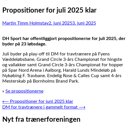
Propositioner for juli 2025 klar
Martin Timm Holmstav
2. juni 2025
3. juni 2025
DH Sport har offentliggjort propositionerne for juli 2025, der
byder på 23 løbsdage.
Juli byder på play-off til DM for travtrænere på Fyens
Væddeløbsbane, Grand Circle 3-års Championat for hingste
og vallakker samt Grand Circle 3-års Championat for hopper
på Spar Nord Arena i Aalborg, Harald Lunds Mindeløb på
Nykøbing F. Travbane. Endelig Rose & Calles Cup samt 4-års
Mesterskab på Bornholms Brand Park.
»
Se propositionerne
Indlægsnavigation
⟵
Propositioner for juni 2025 klar
DM for travtrænere i gammelt format
⟶
Nyt fra trænerforeningen