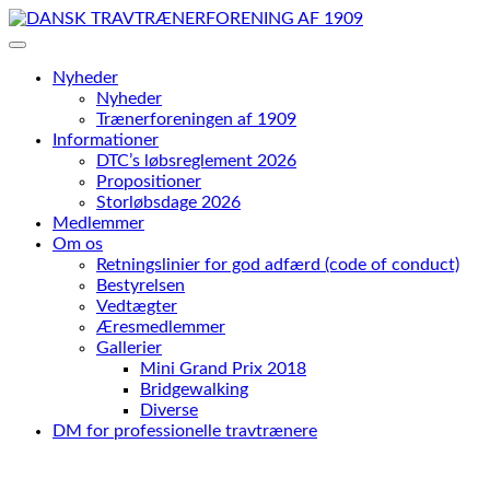
Skip
to
content
Nyheder
Nyheder
Trænerforeningen af 1909
Informationer
DTC’s løbsreglement 2026
Propositioner
Storløbsdage 2026
Medlemmer
Om os
Retningslinier for god adfærd (code of conduct)
Bestyrelsen
Vedtægter
Æresmedlemmer
Gallerier
Mini Grand Prix 2018
Bridgewalking
Diverse
DM for professionelle travtrænere