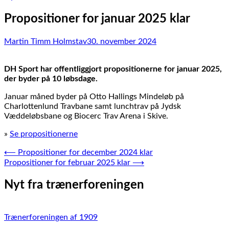
Propositioner for januar 2025 klar
Martin Timm Holmstav
30. november 2024
DH Sport har offentliggjort propositionerne for januar 2025,
der byder på 10 løbsdage.
Januar måned byder på Otto Hallings Mindeløb på
Charlottenlund Travbane samt lunchtrav på Jydsk
Væddeløbsbane og Biocerc Trav Arena i Skive.
»
Se propositionerne
Indlægsnavigation
⟵
Propositioner for december 2024 klar
Propositioner for februar 2025 klar
⟶
Nyt fra trænerforeningen
Trænerforeningen af 1909