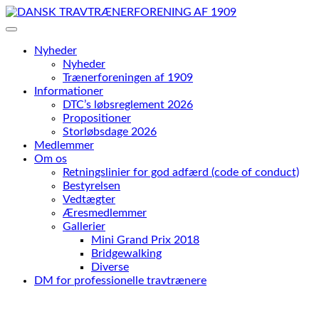
Skip
to
content
Nyheder
Nyheder
Trænerforeningen af 1909
Informationer
DTC’s løbsreglement 2026
Propositioner
Storløbsdage 2026
Medlemmer
Om os
Retningslinier for god adfærd (code of conduct)
Bestyrelsen
Vedtægter
Æresmedlemmer
Gallerier
Mini Grand Prix 2018
Bridgewalking
Diverse
DM for professionelle travtrænere