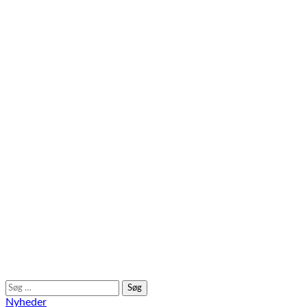
Søg
efter:
Nyheder