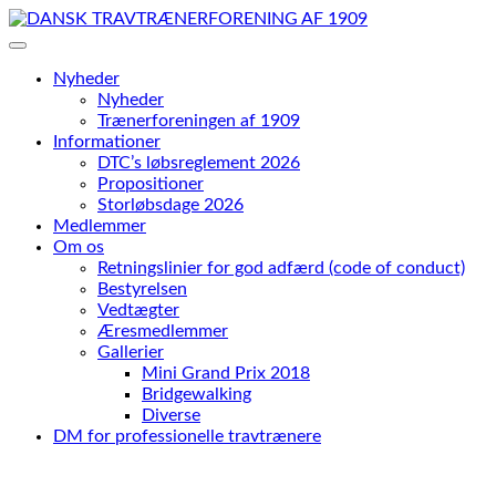
Skip
to
content
Nyheder
Nyheder
Trænerforeningen af 1909
Informationer
DTC’s løbsreglement 2026
Propositioner
Storløbsdage 2026
Medlemmer
Om os
Retningslinier for god adfærd (code of conduct)
Bestyrelsen
Vedtægter
Æresmedlemmer
Gallerier
Mini Grand Prix 2018
Bridgewalking
Diverse
DM for professionelle travtrænere