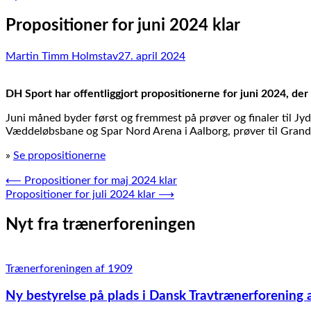
Propositioner for juni 2024 klar
Martin Timm Holmstav
27. april 2024
DH Sport har offentliggjort propositionerne for juni 2024, der
Juni måned byder først og fremmest på prøver og finaler til J
Væddeløbsbane og Spar Nord Arena i Aalborg, prøver til Grand
»
Se propositionerne
Indlægsnavigation
⟵
Propositioner for maj 2024 klar
Propositioner for juli 2024 klar
⟶
Nyt fra trænerforeningen
Trænerforeningen af 1909
Ny bestyrelse på plads i Dansk Travtrænerforening 