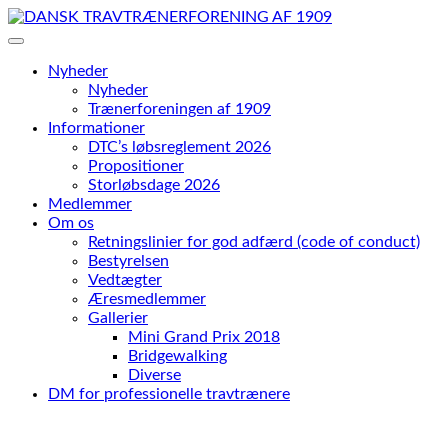
Skip
to
content
Nyheder
Nyheder
Trænerforeningen af 1909
Informationer
DTC’s løbsreglement 2026
Propositioner
Storløbsdage 2026
Medlemmer
Om os
Retningslinier for god adfærd (code of conduct)
Bestyrelsen
Vedtægter
Æresmedlemmer
Gallerier
Mini Grand Prix 2018
Bridgewalking
Diverse
DM for professionelle travtrænere