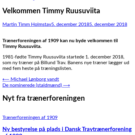
Velkommen Timmy Ruusuviita
Martin Timm Holmstav
5. december 2018
5. december 2018
Trænerforeningen af 1909 kan nu byde velkommen til
Timmy Ruusuviita.
1981-fødte Timmy Ruusuviita startede 1. december 2018,
som ny træner på Billund Trav. Banens nye træner lægger ud
med fem heste på træningslisten.
Indlægsnavigation
⟵
Michael Lønborg vandt
De nominerede (staldmænd)
⟶
Nyt fra trænerforeningen
Trænerforeningen af 1909
Ny bestyrelse på plads i Dansk Travtrænerforening