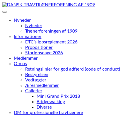
Skip
to
content
Nyheder
Nyheder
Trænerforeningen af 1909
Informationer
DTC’s løbsreglement 2026
Propositioner
Storløbsdage 2026
Medlemmer
Om os
Retningslinier for god adfærd (code of conduct)
Bestyrelsen
Vedtægter
Æresmedlemmer
Gallerier
Mini Grand Prix 2018
Bridgewalking
Diverse
DM for professionelle travtrænere