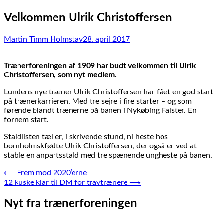
Velkommen Ulrik Christoffersen
Martin Timm Holmstav
28. april 2017
Trænerforeningen af 1909 har budt velkommen til Ulrik
Christoffersen, som nyt medlem.
Lundens nye træner Ulrik Christoffersen har fået en god start
på trænerkarrieren. Med tre sejre i fire starter – og som
førende blandt trænerne på banen i Nykøbing Falster. En
fornem start.
Staldlisten tæller, i skrivende stund, ni heste hos
bornholmskfødte Ulrik Christoffersen, der også er ved at
stable en anpartsstald med tre spænende ungheste på banen.
Indlægsnavigation
⟵
Frem mod 2020’erne
12 kuske klar til DM for travtrænere
⟶
Nyt fra trænerforeningen