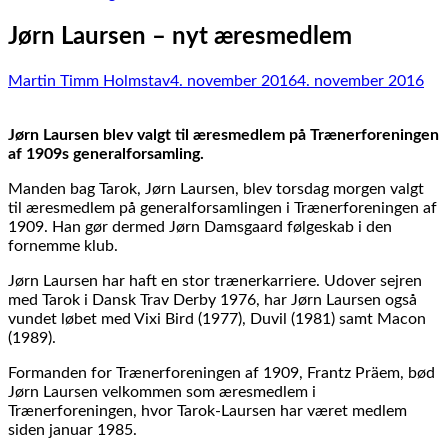
Jørn Laursen – nyt æresmedlem
Martin Timm Holmstav
4. november 2016
4. november 2016
Jørn Laursen blev valgt til æresmedlem på Trænerforeningen
af 1909s generalforsamling.
Manden bag Tarok, Jørn Laursen, blev torsdag morgen valgt
til æresmedlem på generalforsamlingen i Trænerforeningen af
1909. Han gør dermed Jørn Damsgaard følgeskab i den
fornemme klub.
Jørn Laursen har haft en stor trænerkarriere. Udover sejren
med Tarok i Dansk Trav Derby 1976, har Jørn Laursen også
vundet løbet med Vixi Bird (1977), Duvil (1981) samt Macon
(1989).
Formanden for Trænerforeningen af 1909, Frantz Präem, bød
Jørn Laursen velkommen som æresmedlem i
Trænerforeningen, hvor Tarok-Laursen har været medlem
siden januar 1985.