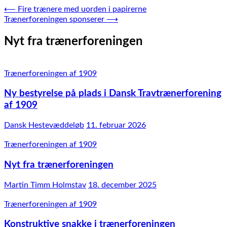
Indlægsnavigation
⟵
Fire trænere med uorden i papirerne
Trænerforeningen sponserer
⟶
Nyt fra trænerforeningen
Trænerforeningen af 1909
Ny bestyrelse på plads i Dansk Travtrænerforening
af 1909
Dansk Hestevæddeløb
11. februar 2026
Trænerforeningen af 1909
Nyt fra trænerforeningen
Martin Timm Holmstav
18. december 2025
Trænerforeningen af 1909
Konstruktive snakke i trænerforeningen