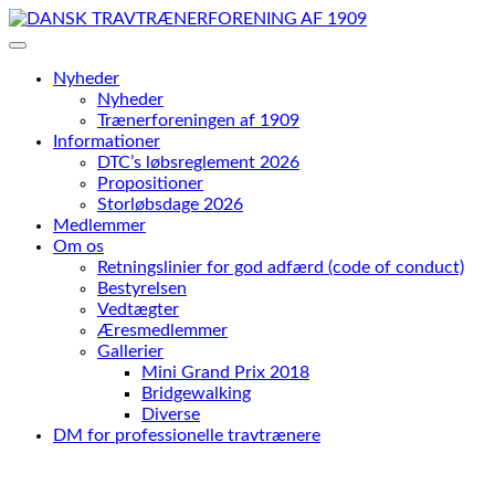
Skip
to
content
Nyheder
Nyheder
Trænerforeningen af 1909
Informationer
DTC’s løbsreglement 2026
Propositioner
Storløbsdage 2026
Medlemmer
Om os
Retningslinier for god adfærd (code of conduct)
Bestyrelsen
Vedtægter
Æresmedlemmer
Gallerier
Mini Grand Prix 2018
Bridgewalking
Diverse
DM for professionelle travtrænere