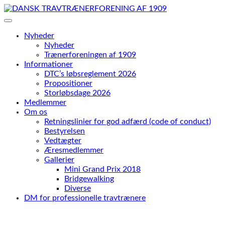
Skip
to
content
Nyheder
Nyheder
Trænerforeningen af 1909
Informationer
DTC’s løbsreglement 2026
Propositioner
Storløbsdage 2026
Medlemmer
Om os
Retningslinier for god adfærd (code of conduct)
Bestyrelsen
Vedtægter
Æresmedlemmer
Gallerier
Mini Grand Prix 2018
Bridgewalking
Diverse
DM for professionelle travtrænere