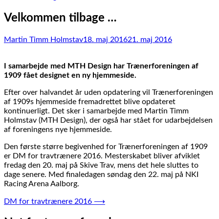
Velkommen tilbage …
Martin Timm Holmstav
18. maj 2016
21. maj 2016
I samarbejde med MTH Design har Trænerforeningen af
1909 fået designet en ny hjemmeside.
Efter over halvandet år uden opdatering vil Trænerforeningen
af 1909s hjemmeside fremadrettet blive opdateret
kontinuerligt. Det sker i samarbejde med Martin Timm
Holmstav (MTH Design), der også har stået for udarbejdelsen
af foreningens nye hjemmeside.
Den første større begivenhed for Trænerforeningen af 1909
er DM for travtrænere 2016. Mesterskabet bliver afviklet
fredag den 20. maj på Skive Trav, mens det hele sluttes to
dage senere. Med finaledagen søndag den 22. maj på NKI
Racing Arena Aalborg.
Indlægsnavigation
DM for travtrænere 2016
⟶